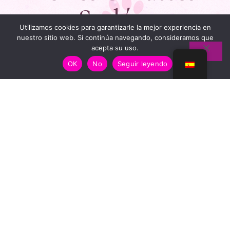
Stylées
Utilizamos cookies para garantizarle la mejor experiencia en
Naturel. Stylé. Fait Main Au
nuestro sitio web. Si continúa navegando, consideramos que
Pays Basque.
acepta su uso.
OK
No
Seguir leyendo
Menú
Tienda
Mi historia
Guide des tailles
Póngase en contacto con
Liens Utiles