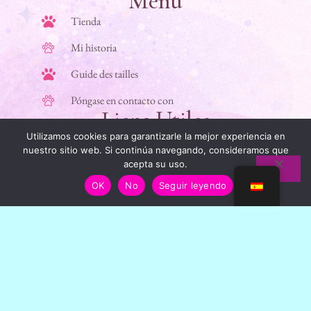
Menú
Tienda
Mi historia
Guide des tailles
Póngase en contacto con
Liens Utiles
Utilizamos cookies para garantizarle la mejor experiencia en
Información jurídica
nuestro sitio web. Si continúa navegando, consideramos que
acepta su uso.
Condiciones generales de venta
OK
No
Seguir leyendo
Política de privacidad
FAQ
Infos & Confiance
Paiement sécurisé
Livraison offerte
à partir de 50€