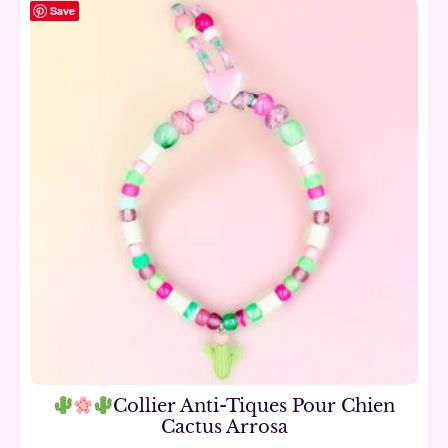
Save
Utilizamos cookies para garantizarle la mejor experiencia en
nuestro sitio web. Si continúa navegando, consideramos que
acepta su uso.
Collier Anti-Tiques Pour Chien
OK
No
Seguir leyendo
Cactus Arrosa