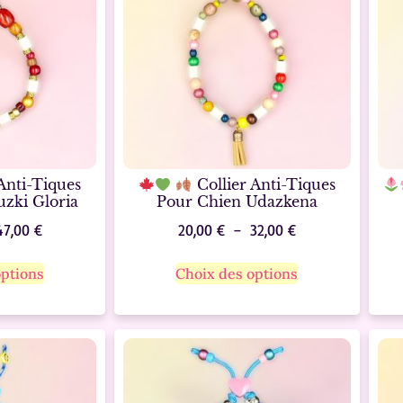
Anti-Tiques
Collier Anti-Tiques
zki Gloria
Pour Chien Udazkena
47,00
€
20,00
€
–
32,00
€
options
Choix des options