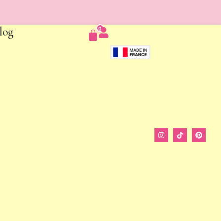
log
0