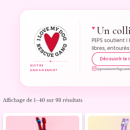
Un colli
♥
PEPS soutient I
libres, entouré
Découvrir le 
♥
NOTRE
@pensionetrefugecani
ENGAGEMENT
Affichage de 1–40 sur 93 résultats