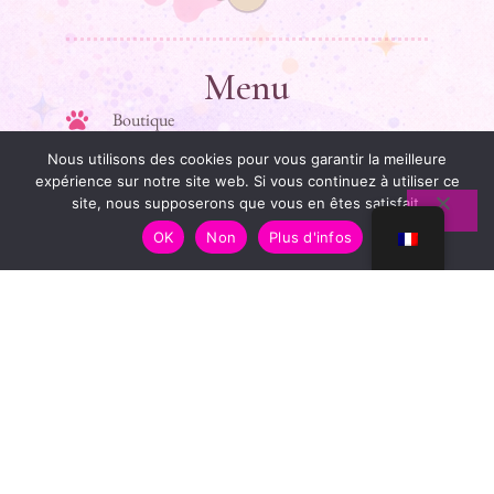
Menu
Boutique
Mon histoire
Nous utilisons des cookies pour vous garantir la meilleure
expérience sur notre site web. Si vous continuez à utiliser ce
Guide des tailles
site, nous supposerons que vous en êtes satisfait.
OK
Non
Plus d'infos
Contact
Liens Utiles
Mentions légales
Conditions générales de vente
Politique de confidentialité
FAQ
Infos & Confiance