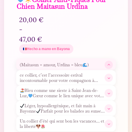
Chien Maitasun Urdina
20,00
€
-
47,00
€
Hecho a mano en Bayona
(Maitasun = amour, Urdina = bleu
)
ce collier, c’est l’accessoire estival
incontournable pour votre compagnon à
quatre pattes !
Bleu comme une sieste à Saint-Jean-de-
Luz,
Cœur comme le lien unique avec votre
lagun,
Et les perles EM
…
Léger, hypoallergénique, et fait main à
Bayonne
Parfait pour les balades au sunset
ou les fiestas sous
…
Un collier d’été qui sent bon les vacances… et
la liberté