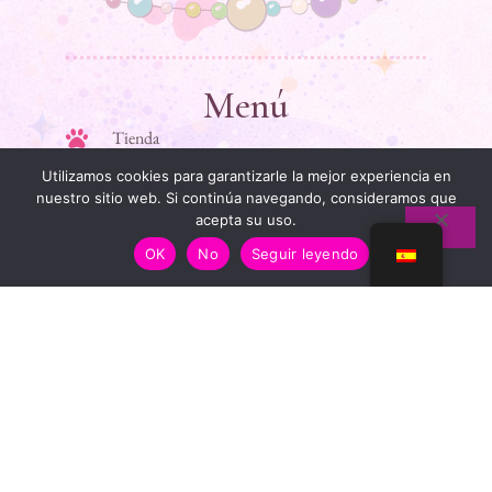
Menú
Tienda
Utilizamos cookies para garantizarle la mejor experiencia en
Mi historia
nuestro sitio web. Si continúa navegando, consideramos que
Guide des tailles
acepta su uso.
OK
No
Seguir leyendo
Póngase en contacto con
Liens Utiles
Información jurídica
Condiciones generales de venta
Política de privacidad
FAQ
Infos & Confiance