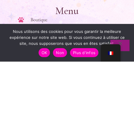
Menu
Boutique
Mon histoire
Nous utilisons des cookies pour vous garantir la meilleure
expérience sur notre site web. Si vous continuez à utiliser ce
Guide des tailles
site, nous supposerons que vous en êtes satisfait.
OK
Non
Plus d'infos
Contact
Liens Utiles
Mentions légales
Conditions générales de vente
Politique de confidentialité
FAQ
Infos & Confiance
Paiement sécurisé
Livraison offerte