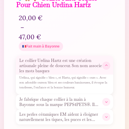
Pour Chien Urdina Hartz
20,00
€
–
47,00
€
Fait main à Bayonne
Le collier Urdina Hartz est une création
artisanale pleine de douceur. Son nom associe
les mots basques
Urdina, qui signifie « bleu », et Hartz, qui signifie « ours ». Avec
son adorable ourson bleu et ses couleurs lumineuses, il évoque la
tendresse, l’enfance et la bonne humeur.
Je fabrique chaque collier à la main à
Bayonne sous la marque PEPS4PETS®. Il
contient de véritables perles
…
Les perles céramiques EM aident à éloigner
naturellement les tiques, les puces et les
moustiques. Léger,
…