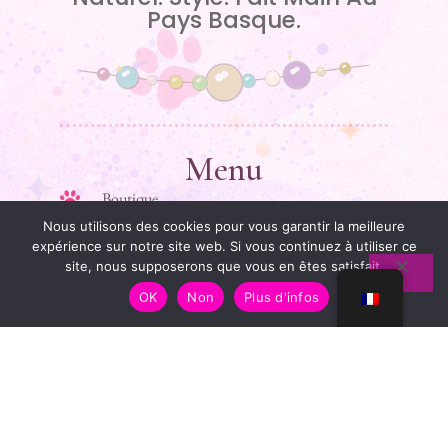
Pays Basque.
Menu
Boutique
Nous utilisons des cookies pour vous garantir la meilleure
Mon histoire
expérience sur notre site web. Si vous continuez à utiliser ce
site, nous supposerons que vous en êtes satisfait.
Guide des tailles
OK
Non
Plus d'infos
Contact
Liens Utiles
Mentions légales
Conditions générales de vente
Politique de confidentialité