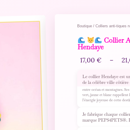
Boutique / Colliers anti-tiques n
Collier 
Hendaye
17,00
€
–
21
Le collier Hendaye est un
de la célèbre ville côtièr
entre océan et montagnes. Ses
vert, jaune et blanc rappellent
l’énergie joyeuse de cette des
Je fabrique chaque collie
marque PEPS4PETS®. Il c
perles
…