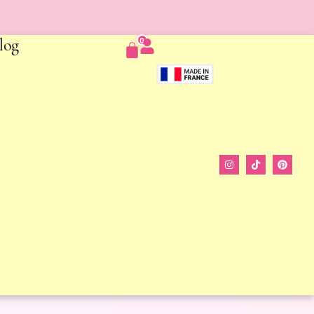
log
0