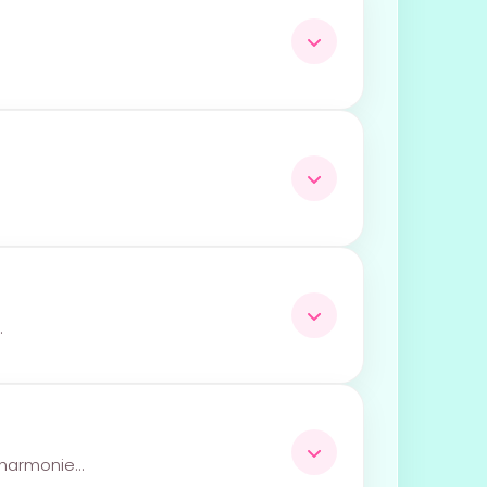
…
 harmonie…