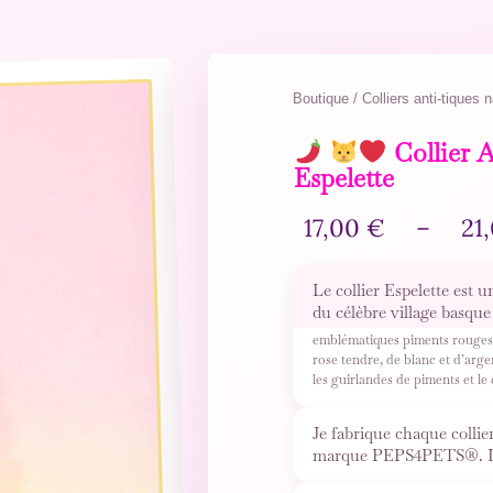
Boutique / Colliers anti-tiques n
Collier 
Espelette
17,00
€
–
21
Le collier Espelette est u
du célèbre village basque
emblématiques piments rouges.
rose tendre, de blanc et d’argen
les guirlandes de piments et l
Je fabrique chaque collie
marque PEPS4PETS®. Il c
perles
…