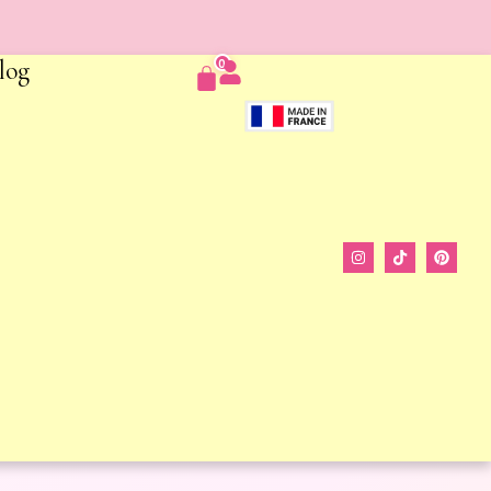
log
0