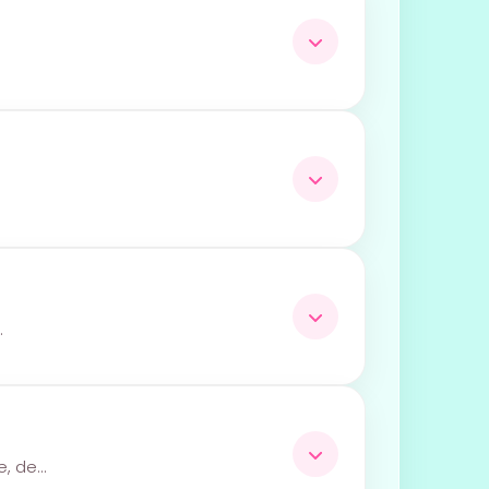
…
e, de…