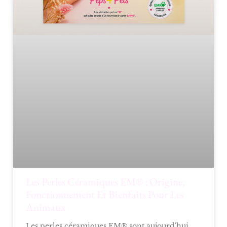
Les Perles Céramiques EM® : Origine,
Fonctionnement Et Bienfaits Pour Les
Animaux
Les perles céramiques EM® sont aujourd’hui