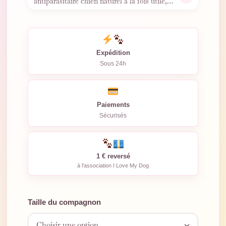
antiparasitaire chien naturel à la fois utile,
léger, stylé et
…
Expédition
Sous 24h
Paiements
Sécurisés
1 € reversé
à l'association I Love My Dog
Taille du compagnon