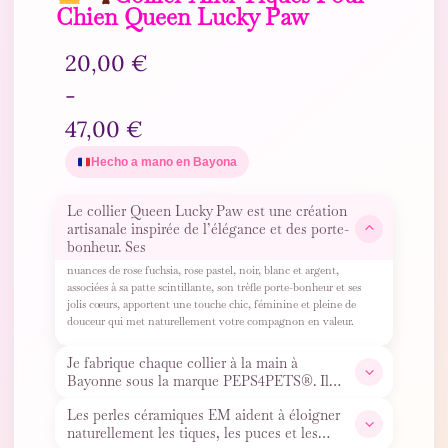
Chien Queen Lucky Paw
20,00
€
-
47,00
€
Hecho a mano en Bayona
Le collier Queen Lucky Paw est une création
artisanale inspirée de l’élégance et des porte-
bonheur. Ses
nuances de rose fuchsia, rose pastel, noir, blanc et argent,
associées à sa patte scintillante, son trèfle porte-bonheur et ses
jolis cœurs, apportent une touche chic, féminine et pleine de
douceur qui met naturellement votre compagnon en valeur.
Je fabrique chaque collier à la main à
Bayonne sous la marque PEPS4PETS®. Il
contient de véritables perles
…
Les perles céramiques EM aident à éloigner
naturellement les tiques, les puces et les