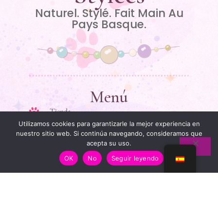
Naturel. Stylé. Fait Main Au
Pays Basque.
Menú
Tienda
Utilizamos cookies para garantizarle la mejor experiencia en
Mi historia
nuestro sitio web. Si continúa navegando, consideramos que
acepta su uso.
Guide des tailles
OK
No
Seguir leyendo
Póngase en contacto con
Liens Utiles
Información jurídica
Condiciones generales de venta