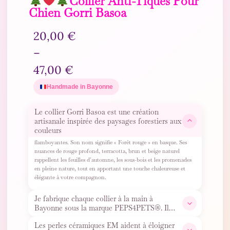
Collier Anti-Tiques Pour
Chien Gorri Basoa
20,00
€
–
47,00
€
Handmade in Bayonne
Le collier Gorri Basoa est une création
artisanale inspirée des paysages forestiers aux
couleurs
flamboyantes. Son nom signifie « Forêt rouge » en basque. Ses
nuances de rouge profond, terracotta, brun et beige naturel
rappellent les feuilles d’automne, les sous-bois et les promenades
en pleine nature, tout en apportant une touche chaleureuse et
élégante à votre compagnon.
Je fabrique chaque collier à la main à
Bayonne sous la marque PEPS4PETS®. Il
contient de véritables perles
…
Les perles céramiques EM aident à éloigner