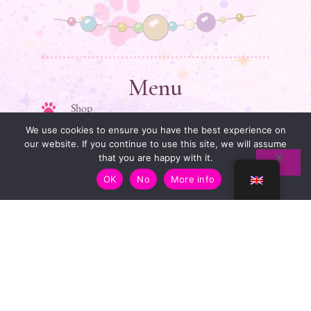
Menu
Shop
We use cookies to ensure you have the best experience on
My story
our website. If you continue to use this site, we will assume
that you are happy with it.
Guide des tailles
OK
No
More info
Contact
Liens Utiles
Legal information
Terms and conditions of sale
Privacy policy
FAQ