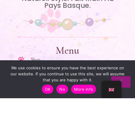
Pays Basque.
Menu
Shop
We use cookies to ensure you have the best experience on
My story
our website. If you continue to use this site, we will assume
that you are happy with it.
Guide des tailles
OK
No
More info
Contact
Liens Utiles
Legal information
Terms and conditions of sale
Privacy policy