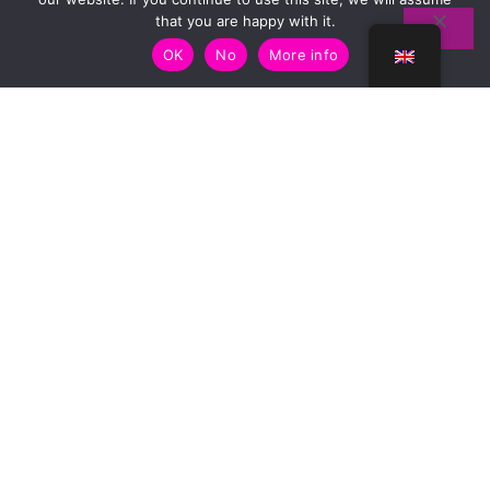
that you are happy with it.
Stylées
OK
No
More info
Naturel. Stylé. Fait Main Au
Pays Basque.
Menu
Shop
My story
Guide des tailles
Contact
Liens Utiles